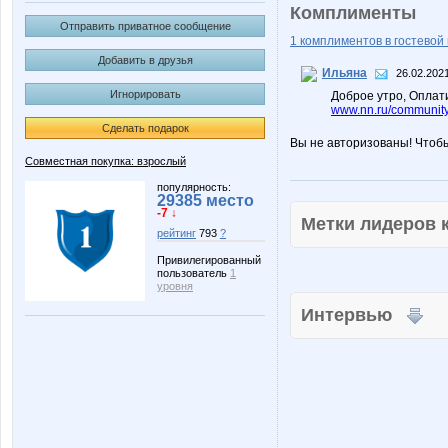
Комплименты
Отправить приватное сообщение
1 комплиментов в гостевой 
Добавить в друзья
Ильяна
26.02.2021
Игнорировать
Доброе утро, Оплати
www.nn.ru/community
Сделать подарок
Вы не авторизованы! Чтоб
Совместная покупка: взрослый
популярность:
29385 место
-7 ↓
Метки лидеров
рейтинг
793
?
Привилегированный
пользователь
1
уровня
Интервью