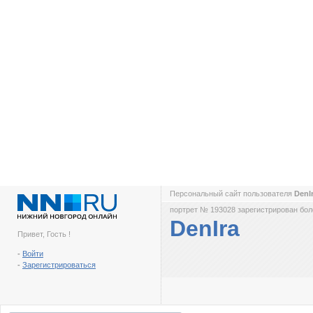
Персональный сайт пользователя
DenI
портрет № 193028 зарегистрирован боле
DenIra
Привет, Гость !
-
Войти
-
Зарегистрироваться