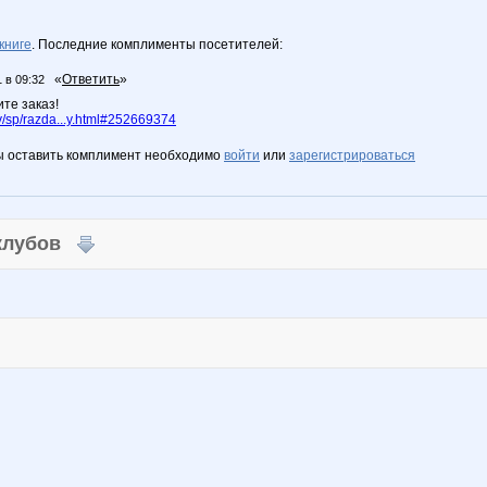
книге
. Последние комплименты посетителей:
«
Ответить
»
 в 09:32
те заказ!
/sp/razda...y.html#252669374
ы оставить комплимент необходимо
войти
или
зарегистрироваться
 клубов