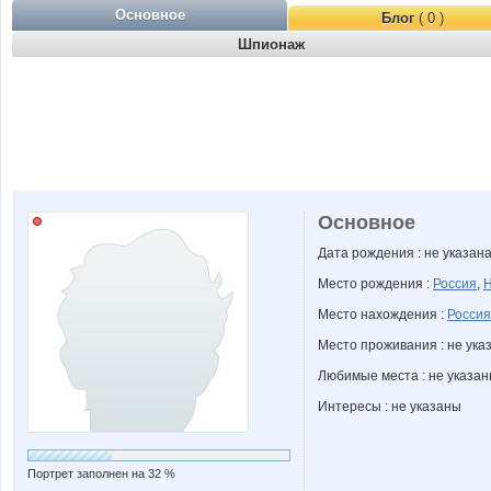
Основное
Блог
( 0 )
Шпионаж
Основное
Дата рождения : не указан
Место рождения :
Россия
,
Н
Место нахождения :
Россия
Место проживания : не ука
Любимые места : не указа
Интересы : не указаны
Портрет заполнен на 32 %