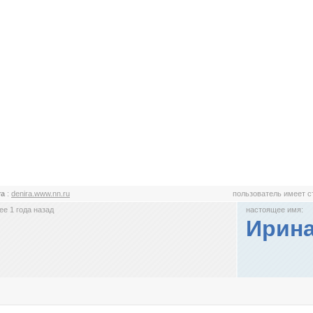
ra
:
denira.www.nn.ru
пользователь имеет 
е 1 года назад
настоящее имя:
Ирин