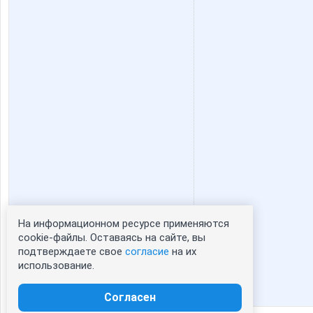
На информационном ресурсе применяются
Статистика портрета:
cookie-файлы. Оставаясь на сайте, вы
подтверждаете свое
согласие
на их
сейчас просматривают портрет - 0
использование.
зарегистрированные пользователи
посетившие портрет за 7 дней - 0
Согласен